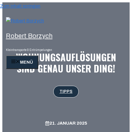
Zum Inhalt springen
Robert Borzych
Kleintransporte & Entrümpelungen
WOHNUNGSAUFLÖSUNGEN
MENÜ
SIND GENAU UNSER DING!
TIPPS
21. JANUAR 2025